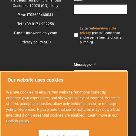
Via Caduti sul Don, 5 Villar San
Costanzo 12020 (CN) - Italy
P.Iva: IT03688460041
Tel.: +39 0171 902258
Consenso
Letta l'
informativa sulla
privacy
presto il consenso
E-mail:
info@scb-italy.com
anche per le finalità di cui al
punto 2g.
Privacy policy SCB
Messaggio
*
Our website uses cookies
We use cookies to ensure this website functions correctly,
enhance your experience, and show you relevant content. You’re in
control: accept all cookies, allow only essential ones, or manage
your preferences. Please note that some features may not work as
intended if only essential cookies are enabled.
Learn more in our
CAPTCHA
Cookie Policy.