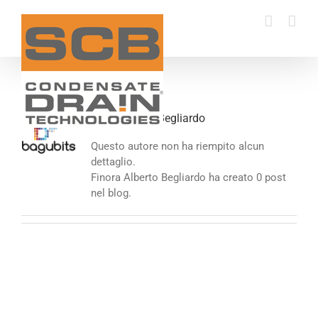
Salta
al
contenuto
Circa
Alberto Begliardo
Questo autore non ha riempito alcun
dettaglio.
Finora Alberto Begliardo ha creato 0 post
nel blog.